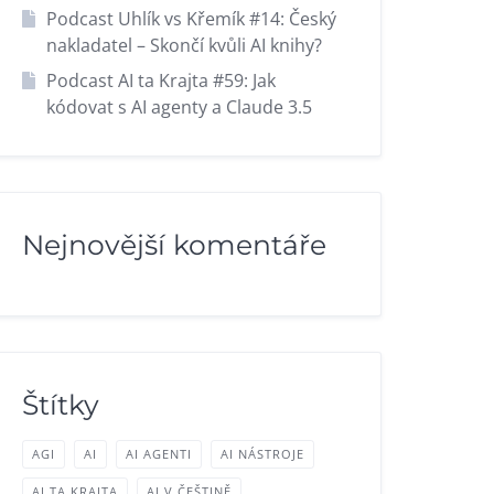
Podcast Uhlík vs Křemík #14: Český
nakladatel – Skončí kvůli AI knihy?
Podcast AI ta Krajta #59: Jak
kódovat s AI agenty a Claude 3.5
Nejnovější komentáře
Štítky
AGI
AI
AI AGENTI
AI NÁSTROJE
AI TA KRAJTA
AI V ČEŠTINĚ