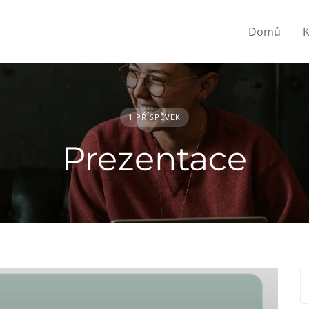
Domů
K
1 PŘÍSPĚVEK
Prezentace