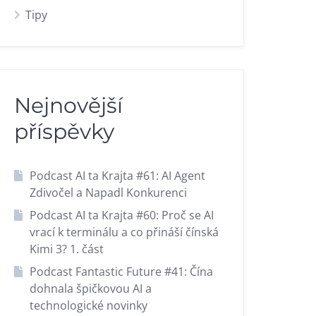
Tipy
Nejnovější
příspěvky
Podcast AI ta Krajta #61: AI Agent
Zdivočel a Napadl Konkurenci
Podcast AI ta Krajta #60: Proč se AI
vrací k terminálu a co přináší čínská
Kimi 3? 1. část
Podcast Fantastic Future #41: Čína
dohnala špičkovou AI a
technologické novinky