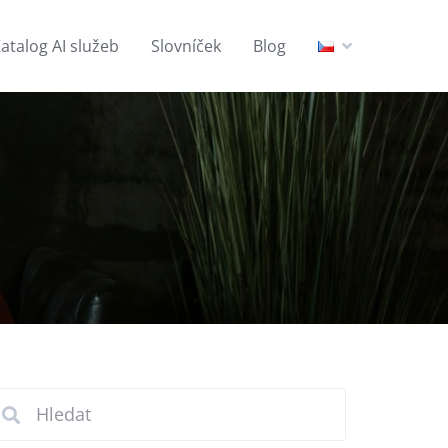
atalog AI služeb
Slovníček
Blog