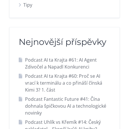
Tipy
Nejnovější příspěvky
Podcast AI ta Krajta #61: AI Agent
Zdivočel a Napadl Konkurenci
Podcast AI ta Krajta #60: Proč se AI
vrací k terminálu a co přináší čínská
Kimi 3? 1. část
Podcast Fantastic Future #41: Čína
dohnala špičkovou AI a technologické
novinky
Podcast Uhlík vs Křemík #14: Český
nakladatel – Skončí kvůli AI knihy?