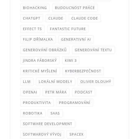
BIOHACKING
BUDOUCNOST PRÁCE
CHATGPT
CLAUDE
CLAUDE CODE
EFFECT TS
FANTASTIC FUTURE
FILIP DŘÍMALKA
GENERATIVNÍ AI
GENEROVÁNÍ OBRÁZKŮ
GENEROVÁNÍ TEXTU
JINDRA FÁBORSKÝ
KIMI 3
KRITICKÉ MYŠLENÍ
KYBERBEZPEČNOST
LLM
LOKÁLNÍ MODELY
OLIVER DLOUHÝ
OPENAI
PETR MÁRA
PODCAST
PRODUKTIVITA
PROGRAMOVÁNÍ
ROBOTIKA
SAAS
SOFTWARE DEVELOPMENT
SOFTWAROVÝ VÝVOJ
SPACEX