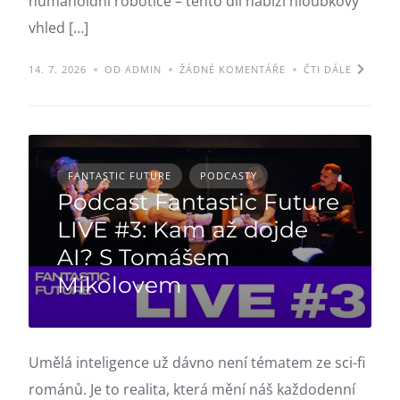
humanoidní robotice – tento díl nabízí hloubkový
vhled […]
14. 7. 2026
OD ADMIN
ŽÁDNÉ KOMENTÁŘE
ČTI DÁLE
FANTASTIC FUTURE
PODCASTY
Podcast Fantastic Future
LIVE #3: Kam až dojde
AI? S Tomášem
Mikolovem
Umělá inteligence už dávno není tématem ze sci-fi
románů. Je to realita, která mění náš každodenní