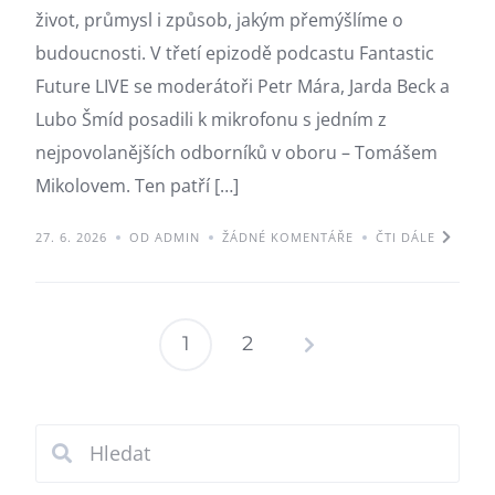
život, průmysl i způsob, jakým přemýšlíme o
budoucnosti. V třetí epizodě podcastu Fantastic
Future LIVE se moderátoři Petr Mára, Jarda Beck a
Lubo Šmíd posadili k mikrofonu s jedním z
nejpovolanějších odborníků v oboru – Tomášem
Mikolovem. Ten patří […]
27. 6. 2026
OD ADMIN
ŽÁDNÉ KOMENTÁŘE
ČTI DÁLE
1
2
Stránkování
příspěvků