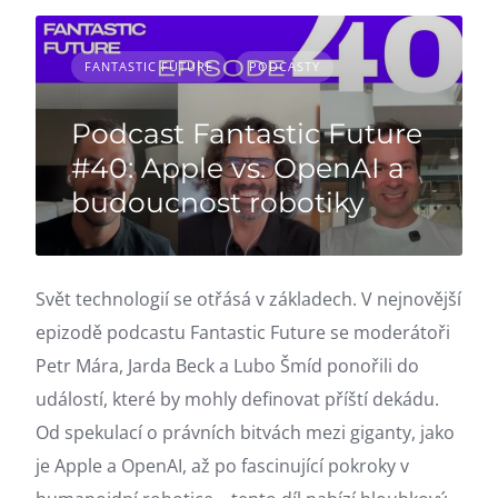
FANTASTIC FUTURE
PODCASTY
Podcast Fantastic Future
#40: Apple vs. OpenAI a
budoucnost robotiky
Svět technologií se otřásá v základech. V nejnovější
epizodě podcastu Fantastic Future se moderátoři
Petr Mára, Jarda Beck a Lubo Šmíd ponořili do
událostí, které by mohly definovat příští dekádu.
Od spekulací o právních bitvách mezi giganty, jako
je Apple a OpenAI, až po fascinující pokroky v