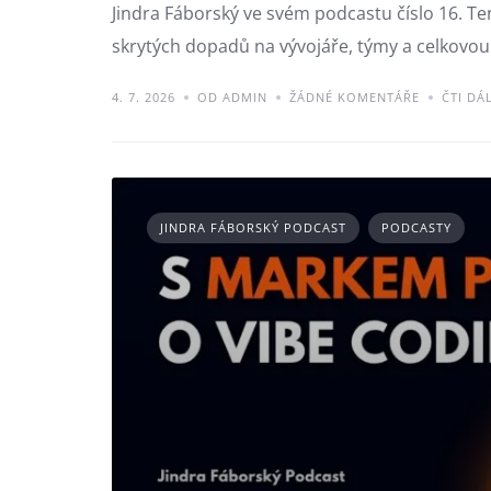
Jindra Fáborský ve svém podcastu číslo 16. Te
skrytých dopadů na vývojáře, týmy a celkovou 
4. 7. 2026
OD ADMIN
ŽÁDNÉ KOMENTÁŘE
ČTI DÁ
JINDRA FÁBORSKÝ PODCAST
PODCASTY