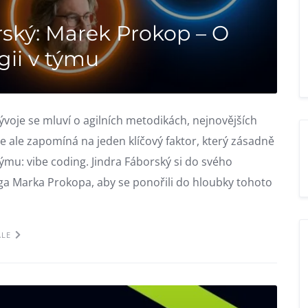
rský: Marek Prokop – O
gii v týmu
oje se mluví o agilních metodikách, nejnovějších
se ale zapomíná na jeden klíčový faktor, který zásadně
mu: vibe coding. Jindra Fáborský si do svého
a Marka Prokopa, aby se ponořili do hloubky tohoto
ÁLE