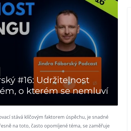
ský #16: Udržitelnost
lém, o kterém se nemluví
novací stává klíčovým faktorem úspěchu, je snadné
esně na toto, často opomíjené téma, se zaměřuje