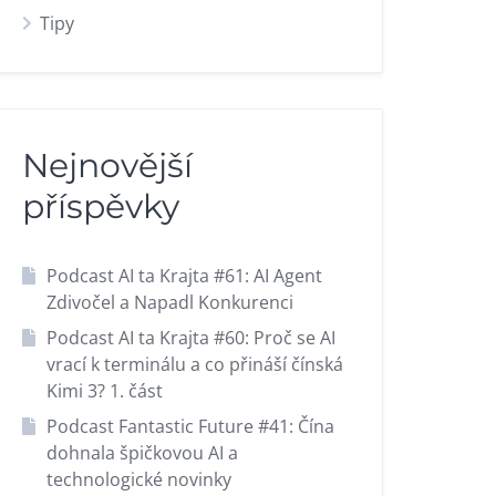
Tipy
Nejnovější
příspěvky
Podcast AI ta Krajta #61: AI Agent
Zdivočel a Napadl Konkurenci
Podcast AI ta Krajta #60: Proč se AI
vrací k terminálu a co přináší čínská
Kimi 3? 1. část
Podcast Fantastic Future #41: Čína
dohnala špičkovou AI a
technologické novinky