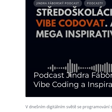
JINDRA FÁBORSKÝ PODCAST
PODCASTY
Podcast Jindra Fábor
Vibe Coding a Inspir
V dnešním digitálním světě se programování s