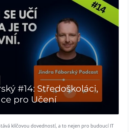
ský #14: Středoškoláci,
ace pro Učení
tává klíčovou dovedností, a to nejen pro budoucí IT