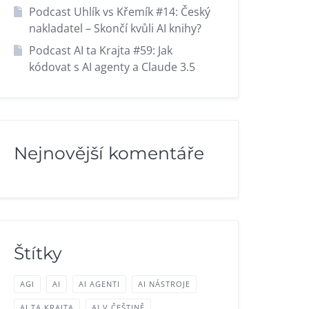
Podcast Uhlík vs Křemík #14: Český
nakladatel – Skončí kvůli AI knihy?
Podcast AI ta Krajta #59: Jak
kódovat s AI agenty a Claude 3.5
Nejnovější komentáře
Štítky
AGI
AI
AI AGENTI
AI NÁSTROJE
AI TA KRAJTA
AI V ČEŠTINĚ