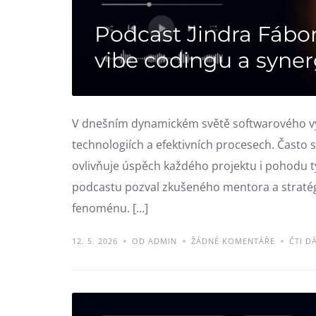
Podcast Jindra Fábo
vibe codingu a syner
V dnešním dynamickém světě softwarového výv
technologiích a efektivních procesech. Často 
ovlivňuje úspěch každého projektu i pohodu tý
podcastu pozval zkušeného mentora a stratég
fenoménu. […]
12. 5. 2026
OD ADMIN
ŽÁDNÉ KOMENTÁŘE
ČTI D