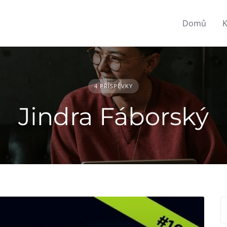
Domů
K
4 PŘÍSPĚVKY
Jindra Fáborský