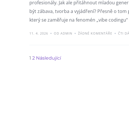
profesionály. Jak ale přitáhnout mladou gene
být zábava, tvorba a vyjádření? Přesně o tom 
který se zaměřuje na fenomén „vibe codingu“ a
11. 4. 2026
OD ADMIN
ŽÁDNÉ KOMENTÁŘE
ČTI D
Stránkování
1
2
Následující
příspěvků