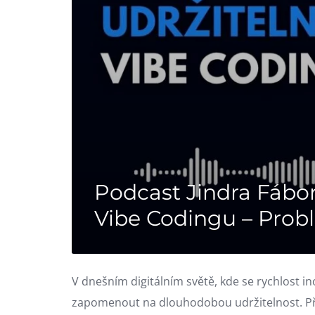
Podcast Jindra Fábor
Vibe Codingu – Prob
V dnešním digitálním světě, kde se rychlost i
zapomenout na dlouhodobou udržitelnost. Př