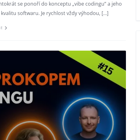
ntokrát se ponoří do konceptu „vibe codingu“ a jeho
kvalitu softwaru. Je rychlost vždy výhodou, […]
LE