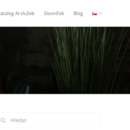
atalog AI služeb
Slovníček
Blog