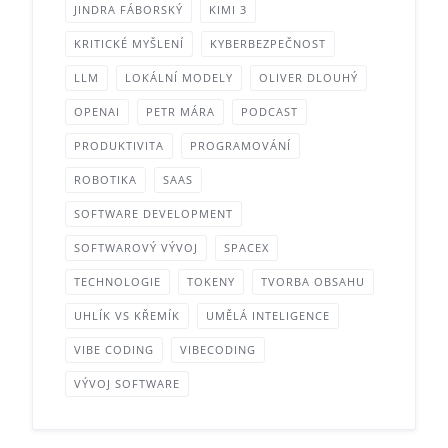
JINDRA FÁBORSKÝ
KIMI 3
KRITICKÉ MYŠLENÍ
KYBERBEZPEČNOST
LLM
LOKÁLNÍ MODELY
OLIVER DLOUHÝ
OPENAI
PETR MÁRA
PODCAST
PRODUKTIVITA
PROGRAMOVÁNÍ
ROBOTIKA
SAAS
SOFTWARE DEVELOPMENT
SOFTWAROVÝ VÝVOJ
SPACEX
TECHNOLOGIE
TOKENY
TVORBA OBSAHU
UHLÍK VS KŘEMÍK
UMĚLÁ INTELIGENCE
VIBE CODING
VIBECODING
VÝVOJ SOFTWARE