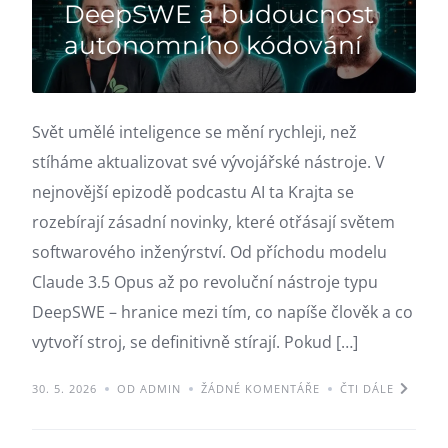
DeepSWE a budoucnost
autonomního kódování
Svět umělé inteligence se mění rychleji, než
stíháme aktualizovat své vývojářské nástroje. V
nejnovější epizodě podcastu AI ta Krajta se
rozebírají zásadní novinky, které otřásají světem
softwarového inženýrství. Od příchodu modelu
Claude 3.5 Opus až po revoluční nástroje typu
DeepSWE – hranice mezi tím, co napíše člověk a co
vytvoří stroj, se definitivně stírají. Pokud […]
30. 5. 2026
OD ADMIN
ŽÁDNÉ KOMENTÁŘE
ČTI DÁLE