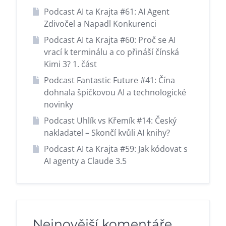
Podcast AI ta Krajta #61: AI Agent
Zdivočel a Napadl Konkurenci
Podcast AI ta Krajta #60: Proč se AI
vrací k terminálu a co přináší čínská
Kimi 3? 1. část
Podcast Fantastic Future #41: Čína
dohnala špičkovou AI a technologické
novinky
Podcast Uhlík vs Křemík #14: Český
nakladatel – Skončí kvůli AI knihy?
Podcast AI ta Krajta #59: Jak kódovat s
AI agenty a Claude 3.5
Nejnovější komentáře