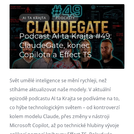
AI TA KRAJTA
PODCASTY
Podcast AI ta Krajta #49:
ClaudeGate, konec
Copilota a Effect TS
Svět umělé inteligence se mění rychleji, než
stíháme aktualizovat naše modely. V aktuální
epizodě podcastu AI ta Krajta se podíváme na to,
co hýbe technologickým světem – od kontroverzí
kolem modelu Claude, přes změny v nástroji
Microsoft Copilot, až po technické hlubiny vývoje