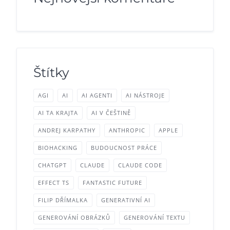
Štítky
AGI
AI
AI AGENTI
AI NÁSTROJE
AI TA KRAJTA
AI V ČEŠTINĚ
ANDREJ KARPATHY
ANTHROPIC
APPLE
BIOHACKING
BUDOUCNOST PRÁCE
CHATGPT
CLAUDE
CLAUDE CODE
EFFECT TS
FANTASTIC FUTURE
FILIP DŘÍMALKA
GENERATIVNÍ AI
GENEROVÁNÍ OBRÁZKŮ
GENEROVÁNÍ TEXTU