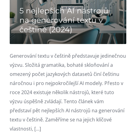
5 nejlepších AI nástrojů
na generování textu v
češtině (2024)
Generování textu v češtině představuje jedinečnou
výzvu. Složitá gramatika, bohaté skloňování a
omezený počet jazykových datasetů činí češtinu
náročnou i pro nejpokročilejší AI modely. Přesto v
roce 2024 existuje několik nástrojů, které tuto
výzvu úspěšně zvládají. Tento článek vám
představí pět nejlepších AI nástrojů na generování
textu v češtině. Zaměříme se na jejich klíčové
vlastnosti, […]