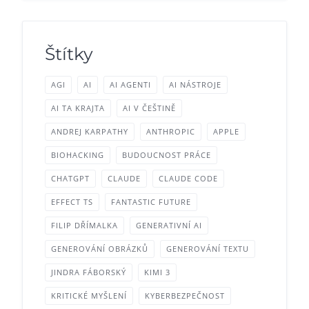
Štítky
AGI
AI
AI AGENTI
AI NÁSTROJE
AI TA KRAJTA
AI V ČEŠTINĚ
ANDREJ KARPATHY
ANTHROPIC
APPLE
BIOHACKING
BUDOUCNOST PRÁCE
CHATGPT
CLAUDE
CLAUDE CODE
EFFECT TS
FANTASTIC FUTURE
FILIP DŘÍMALKA
GENERATIVNÍ AI
GENEROVÁNÍ OBRÁZKŮ
GENEROVÁNÍ TEXTU
JINDRA FÁBORSKÝ
KIMI 3
KRITICKÉ MYŠLENÍ
KYBERBEZPEČNOST