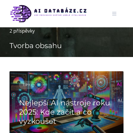
Skip
to
content
2 příspěvky
Tvorba obsahu
TIPY
Nejlepší AI nástroje roku
2025: Kde začít a co
vyzkoušet