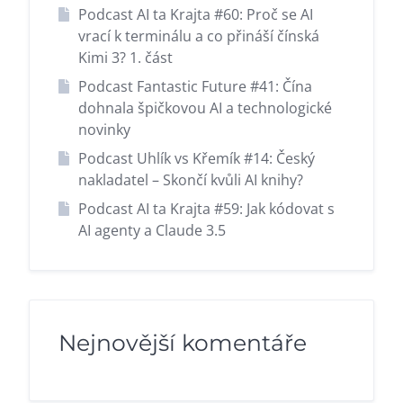
Podcast AI ta Krajta #60: Proč se AI
vrací k terminálu a co přináší čínská
Kimi 3? 1. část
Podcast Fantastic Future #41: Čína
dohnala špičkovou AI a technologické
novinky
Podcast Uhlík vs Křemík #14: Český
nakladatel – Skončí kvůli AI knihy?
Podcast AI ta Krajta #59: Jak kódovat s
AI agenty a Claude 3.5
Nejnovější komentáře