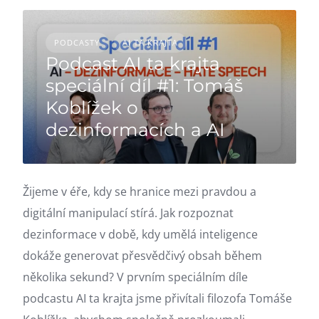
PODCASTY
AI TA KRAJTA
Podcast AI ta krajta
speciální díl #1: Tomáš
Koblížek o
dezinformacích a AI
Žijeme v éře, kdy se hranice mezi pravdou a
digitální manipulací stírá. Jak rozpoznat
dezinformace v době, kdy umělá inteligence
dokáže generovat přesvědčivý obsah během
několika sekund? V prvním speciálním díle
podcastu AI ta krajta jsme přivítali filozofa Tomáše