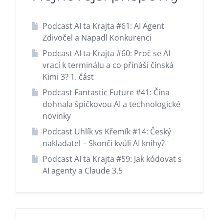
Podcast AI ta Krajta #61: AI Agent
Zdivočel a Napadl Konkurenci
Podcast AI ta Krajta #60: Proč se AI
vrací k terminálu a co přináší čínská
Kimi 3? 1. část
Podcast Fantastic Future #41: Čína
dohnala špičkovou AI a technologické
novinky
Podcast Uhlík vs Křemík #14: Český
nakladatel – Skončí kvůli AI knihy?
Podcast AI ta Krajta #59: Jak kódovat s
AI agenty a Claude 3.5