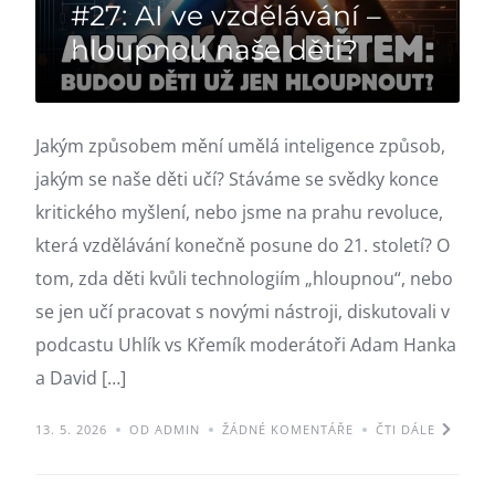
#27: AI ve vzdělávání –
hloupnou naše děti?
Jakým způsobem mění umělá inteligence způsob,
jakým se naše děti učí? Stáváme se svědky konce
kritického myšlení, nebo jsme na prahu revoluce,
která vzdělávání konečně posune do 21. století? O
tom, zda děti kvůli technologiím „hloupnou“, nebo
se jen učí pracovat s novými nástroji, diskutovali v
podcastu Uhlík vs Křemík moderátoři Adam Hanka
a David […]
13. 5. 2026
OD ADMIN
ŽÁDNÉ KOMENTÁŘE
ČTI DÁLE