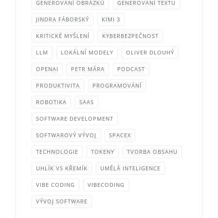
GENEROVÁNÍ OBRÁZKŮ
GENEROVÁNÍ TEXTU
JINDRA FÁBORSKÝ
KIMI 3
KRITICKÉ MYŠLENÍ
KYBERBEZPEČNOST
LLM
LOKÁLNÍ MODELY
OLIVER DLOUHÝ
OPENAI
PETR MÁRA
PODCAST
PRODUKTIVITA
PROGRAMOVÁNÍ
ROBOTIKA
SAAS
SOFTWARE DEVELOPMENT
SOFTWAROVÝ VÝVOJ
SPACEX
TECHNOLOGIE
TOKENY
TVORBA OBSAHU
UHLÍK VS KŘEMÍK
UMĚLÁ INTELIGENCE
VIBE CODING
VIBECODING
VÝVOJ SOFTWARE