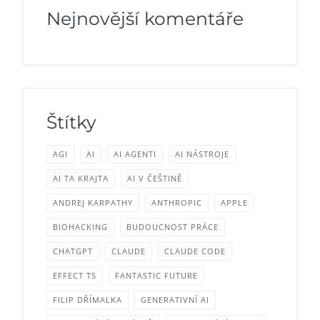
Nejnovější komentáře
Štítky
AGI
AI
AI AGENTI
AI NÁSTROJE
AI TA KRAJTA
AI V ČEŠTINĚ
ANDREJ KARPATHY
ANTHROPIC
APPLE
BIOHACKING
BUDOUCNOST PRÁCE
CHATGPT
CLAUDE
CLAUDE CODE
EFFECT TS
FANTASTIC FUTURE
FILIP DŘÍMALKA
GENERATIVNÍ AI