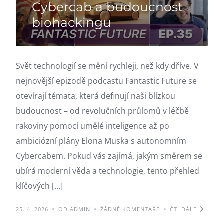
Cybercab a budoucnost
biohackingu
Svět technologií se mění rychleji, než kdy dříve. V
nejnovější epizodě podcastu Fantastic Future se
otevírají témata, která definují naši blízkou
budoucnost – od revolučních průlomů v léčbě
rakoviny pomocí umělé inteligence až po
ambiciózní plány Elona Muska s autonomním
Cybercabem. Pokud vás zajímá, jakým směrem se
ubírá moderní věda a technologie, tento přehled
klíčových […]
25. 4. 2026
OD ADMIN
ŽÁDNÉ KOMENTÁŘE
ČTI DÁLE