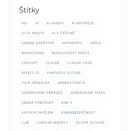
Štítky
AGI
AI
AI AGENTI
AI NÁSTROJE
AI TA KRAJTA
AI V ČEŠTINĚ
ANDREJ KARPATHY
ANTHROPIC
APPLE
BIOHACKING
BUDOUCNOST PRÁCE
CHATGPT
CLAUDE
CLAUDE CODE
EFFECT TS
FANTASTIC FUTURE
FILIP DŘÍMALKA
GENERATIVNÍ AI
GENEROVÁNÍ OBRÁZKŮ
GENEROVÁNÍ TEXTU
JINDRA FÁBORSKÝ
KIMI 3
KRITICKÉ MYŠLENÍ
KYBERBEZPEČNOST
LLM
LOKÁLNÍ MODELY
OLIVER DLOUHÝ