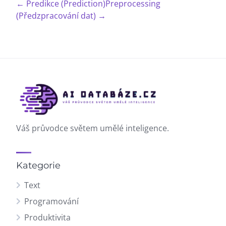
← Predikce (Prediction)
Preprocessing
(Předzpracování dat) →
Váš průvodce světem umělé inteligence.
Kategorie
Text
Programování
Produktivita