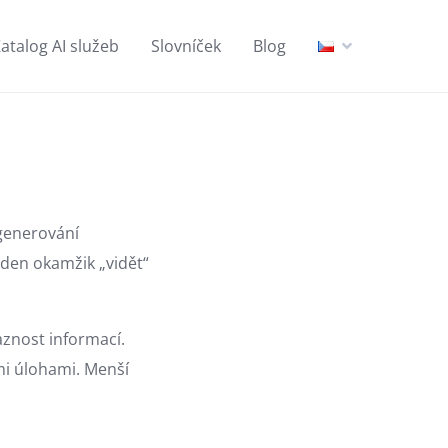
atalog AI služeb
Slovníček
Blog
generování
eden okamžik „vidět“
aznost informací.
mi úlohami. Menší