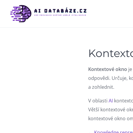
Skip
to
content
Kontext
Kontextové okno
je
odpovědi. Určuje, k
a zohlednit.
V oblasti
AI
kontexto
Větší kontextové ok
kontextové okno ome
← Knowledge repres