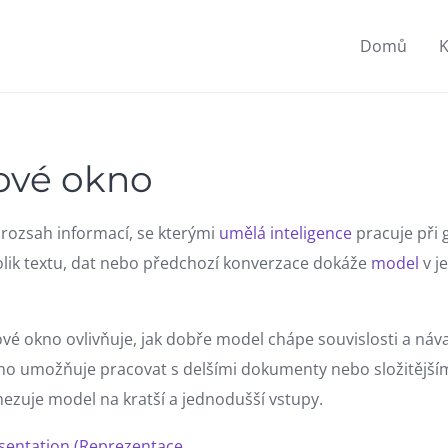
Domů
K
ové okno
 rozsah informací, se kterými
umělá inteligence
pracuje při 
olik textu, dat nebo předchozí konverzace dokáže
model
v j
vé okno ovlivňuje, jak dobře model chápe souvislosti a náv
no umožňuje pracovat s delšími dokumenty nebo složitější
zuje model na kratší a jednodušší vstupy.
entation (Reprezentace