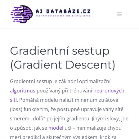
Skip
to
content
Gradientní sestup
(Gradient Descent)
Gradientní sestup je základní optimalizační
algoritmus
používaný při trénování
neuronových
sítí
. Pomáhá modelu nalézt minimum ztrátové
(loss) funkce tím, že postupně upravuje váhy sítě
směrem „dolů“ po jejím gradientu. Jinými slovy, jde
o způsob, jak se
model
učí – minimalizuje chybu
mezi predikcí a skutečným výsledkem, krok za