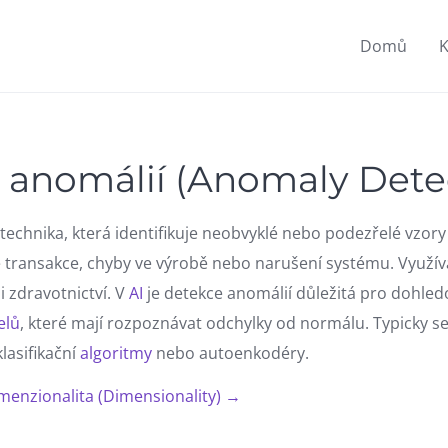
Domů
K
 anomálií (Anomaly Dete
technika, která identifikuje neobvyklé nebo podezřelé vzory
transakce, chyby ve výrobě nebo narušení systému. Využívá
i zdravotnictví. V
AI
je detekce anomálií důležitá pro dohled
elů
, které mají rozpoznávat odchylky od normálu. Typicky se
klasifikační
algoritmy
nebo autoenkodéry.
menzionalita (Dimensionality) →