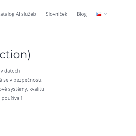
atalog AI služeb
Slovníček
Blog
ction)
 v datech –
 se v bezpečnosti,
ové systémy, kvalitu
 používají