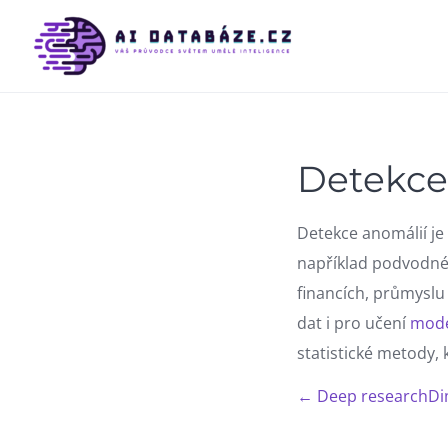
Skip
to
content
Detekce
Detekce anomálií je 
například podvodné 
financích, průmyslu 
dat i pro učení
mod
statistické metody, 
← Deep research
Di