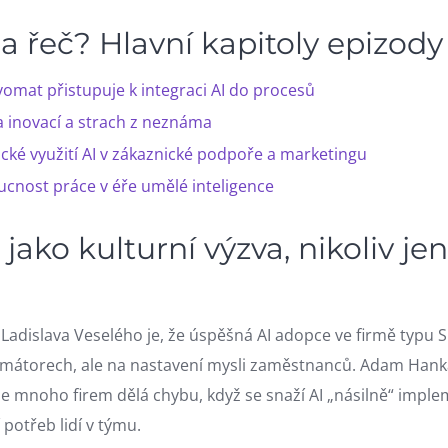
a řeč? Hlavní kapitoly epizody
evomat přistupuje k integraci AI do procesů
a inovací a strach z neznáma
ické využití AI v zákaznické podpoře a marketingu
ucnost práce v éře umělé inteligence
jako kulturní výzva, nikoliv je
Ladislava Veselého je, že úspěšná AI adopce ve firmě typu 
mátorech, ale na nastavení mysli zaměstnanců. Adam Hank
 že mnoho firem dělá chybu, když se snaží AI „násilně“ impl
potřeb lidí v týmu.