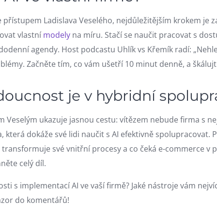
e přístupem Ladislava Veselého, nejdůležitějším krokem je z
vat vlastní
modely
na míru. Stačí se naučit pracovat s dos
ždodenní agendy. Host podcastu Uhlík vs Křemík radí: „Nehle
lémy. Začněte tím, co vám ušetří 10 minut denně, a škálujte
doucnost je v hybridní spolupr
m Veselým ukazuje jasnou cestu: vítězem nebude firma s n
, která dokáže své lidi naučit s AI efektivně spolupracovat. 
transformuje své vnitřní procesy a co čeká e-commerce v př
ěte celý díl.
sti s implementací AI ve vaší firmě? Jaké nástroje vám nejv
ázor do komentářů!