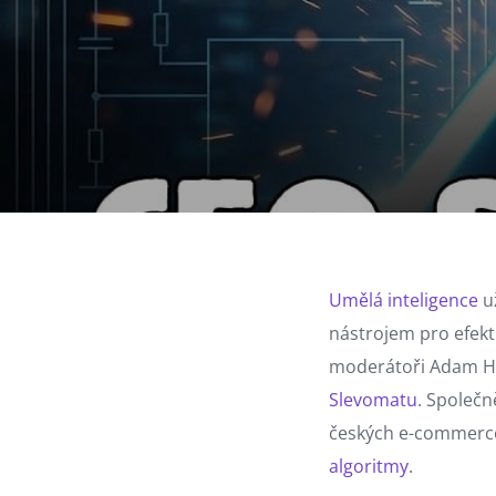
Umělá inteligence
u
nástrojem pro efekti
moderátoři Adam Ha
Slevomatu
. Společ
českých e-commerce 
algoritmy
.