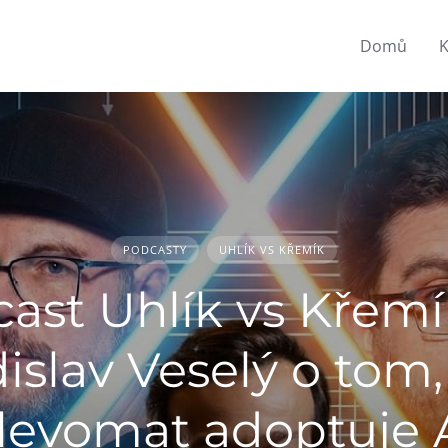
Domů
K
PODCASTY
UHLÍK VS KŘEMÍK
ast Uhlík vs Křemí
islav Veselý o tom,
levomat adoptuje 