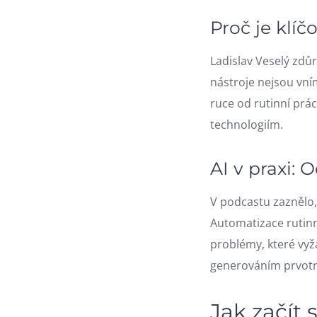
Proč je klí
Ladislav Veselý zdů
nástroje nejsou vním
ruce od rutinní prá
technologiím.
AI v praxi:
V podcastu zaznělo,
Automatizace rutin
problémy, které vyž
generováním prvotní
Jak začít 