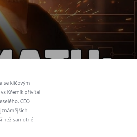
a se klíčovým
vs Křemík přivítali
Veselého, CEO
ejznámějších
jší než samotné