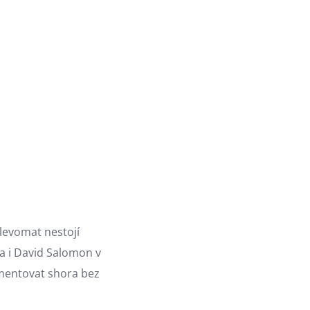
n
Slevomat nestojí
a i David Salomon v
ementovat shora bez