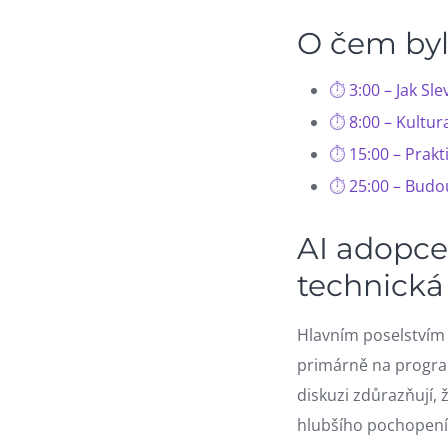
O čem byl
3:00 – Jak Sl
8:00 – Kultur
15:00 – Prakt
25:00 – Budo
AI adopce 
technická
Hlavním poselstvím 
primárně na progra
diskuzi zdůrazňují,
hlubšího pochopení 