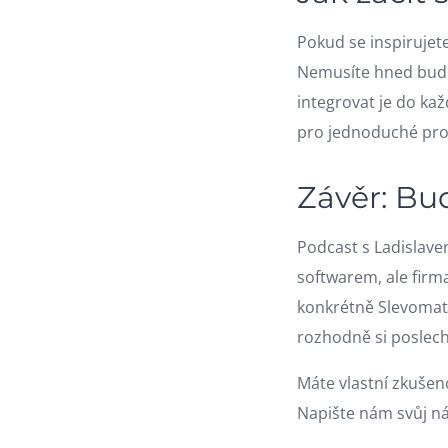
Pokud se inspirujet
Nemusíte hned budo
integrovat je do ka
pro jednoduché prob
Závěr: Bu
Podcast s Ladislave
softwarem, ale firma
konkrétně Slevomat 
rozhodně si poslechn
Máte vlastní zkušeno
Napište nám svůj n