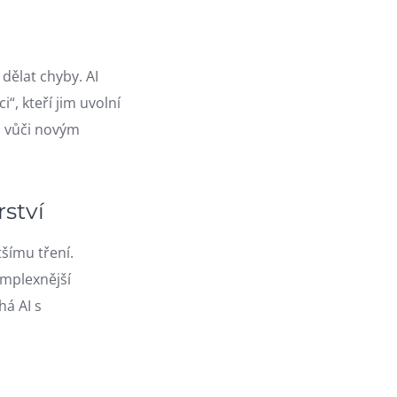
dělat chyby. AI
“, kteří jim uvolní
ů vůči novým
ství
šímu tření.
omplexnější
há AI s