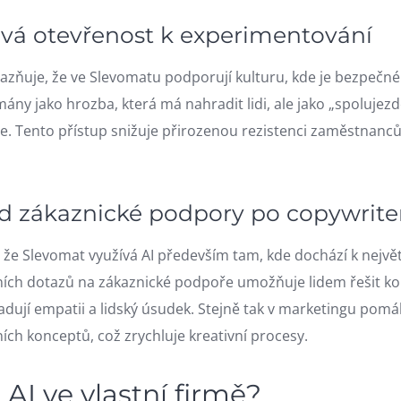
čová otevřenost k experimentování
razňuje, že ve Slevomatu podporují kulturu, kde je bezpečné 
ány jako hrozba, která má nahradit lidi, ale jako „spolujezdci
ce. Tento přístup snižuje přirozenou rezistenci zaměstnanc
 Od zákaznické podpory po copywriter
 že Slevomat využívá AI především tam, kde dochází k největ
ních dotazů na zákaznické podpoře umožňuje lidem řešit k
adují empatii a lidský úsudek. Stejně tak v marketingu pomá
ch konceptů, což zrychluje kreativní procesy.
s AI ve vlastní firmě?