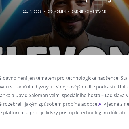
22. 4. 2026
OD ADMIN
ŽÁDNÉ KOMENTÁŘE
ž dávno není jen tématem pro technologické nadšence. Stal
vitu v tradičním byznysu. V nejnovějším díle podcastu Uhlík 
nka a David Salomon velmi speciálního hosta – Ladislava 
ně rozebrali, jakým způsobem probíhá adopce
AI
v jedné z n
platforem a proč je lidský přístup k technologiím důležitě