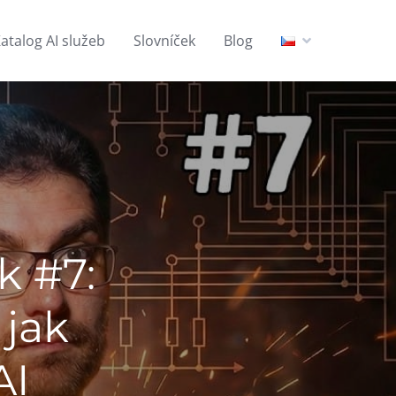
atalog AI služeb
Slovníček
Blog
k #7:
 jak
AI