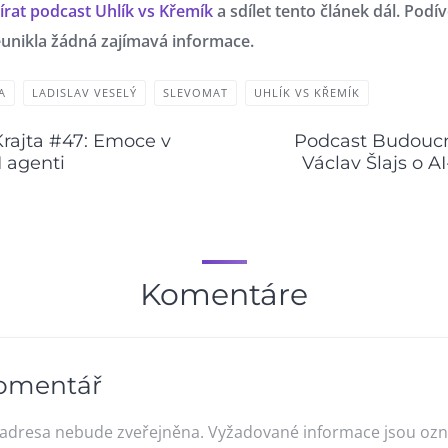
írat podcast Uhlík vs Křemík
a sdílet tento článek dál. Podí
nikla žádná zajímavá informace.
A
LADISLAV VESELÝ
SLEVOMAT
UHLÍK VS KŘEMÍK
Krajta #47: Emoce v
Podcast Budoucn
 agenti
Václav Šlajs o AI
Komentáre
omentář
 adresa nebude zveřejněna.
Vyžadované informace jsou oz