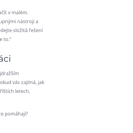
ačít v malém.
tupnými nástroji a
dejte složitá řešení
 to.“
áci
ejdražším
Pokud vás zajímá, jak
íštích letech,
íce pomáhají?