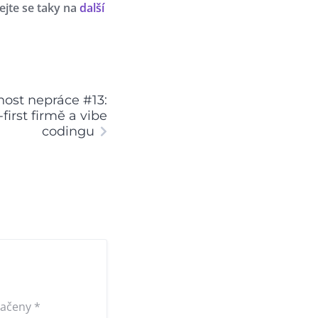
vejte se taky na
další
ost nepráce #13:
-first firmě a vibe
codingu
načeny
*