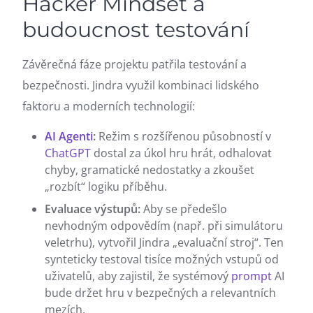
Hacker Mindset a
budoucnost testování
Závěrečná fáze projektu patřila testování a
bezpečnosti. Jindra využil kombinaci lidského
faktoru a moderních technologií:
AI Agenti
:
Režim s rozšířenou působností v
ChatGPT
dostal za úkol hru hrát, odhalovat
chyby, gramatické nedostatky a zkoušet
„rozbít“ logiku příběhu.
Evaluace výstupů:
Aby se předešlo
nevhodným odpovědím (např. při simulátoru
veletrhu), vytvořil Jindra „evaluační stroj“. Ten
synteticky testoval tisíce možných vstupů od
uživatelů, aby zajistil, že systémový
prompt
AI
bude držet hru v bezpečných a relevantních
mezích.