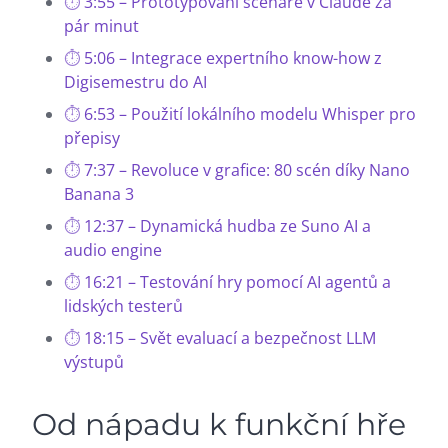
3:55 – Prototypování scénáře v Claude za
pár minut
5:06 – Integrace expertního know-how z
Digisemestru do AI
6:53 – Použití lokálního modelu Whisper pro
přepisy
7:37 – Revoluce v grafice: 80 scén díky Nano
Banana 3
12:37 – Dynamická hudba ze Suno AI a
audio engine
16:21 – Testování hry pomocí AI agentů a
lidských testerů
18:15 – Svět evaluací a bezpečnost LLM
výstupů
Od nápadu k funkční hře