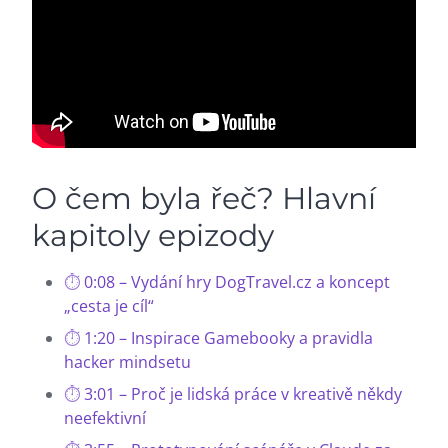
O čem byla řeč? Hlavní
kapitoly epizody
0:08 – Vydání hry DogTravel.cz a koncept
„cesta je cíl“
1:20 – Inspirace Gamebooky a pravidla
hacker mindsetu
3:01 – Proč je lidská práce v kreativě někdy
neefektivní