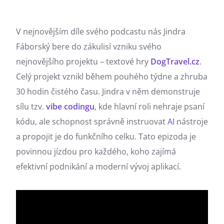
V nejnovějším díle svého podcastu nás Jindra
Fáborský bere do zákulisí vzniku svého
nejnovějšího projektu – textové hry
DogTravel.cz
.
Celý projekt vznikl během pouhého týdne a zhruba
30 hodin čistého času. Jindra v něm demonstruje
sílu tzv.
vibe codingu
, kde hlavní roli nehraje psaní
kódu, ale schopnost správně instruovat
AI
nástroje
a propojit je do funkčního celku. Tato epizoda je
povinnou jízdou pro každého, koho zajímá
efektivní podnikání a moderní vývoj aplikací.