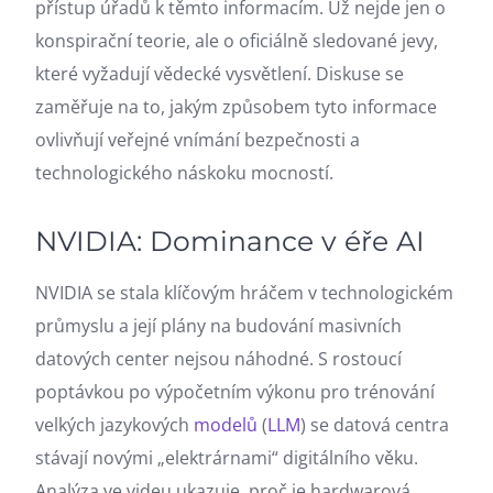
přístup úřadů k těmto informacím. Už nejde jen o
konspirační teorie, ale o oficiálně sledované jevy,
které vyžadují vědecké vysvětlení. Diskuse se
zaměřuje na to, jakým způsobem tyto informace
ovlivňují veřejné vnímání bezpečnosti a
technologického náskoku mocností.
NVIDIA: Dominance v éře AI
NVIDIA se stala klíčovým hráčem v technologickém
průmyslu a její plány na budování masivních
datových center nejsou náhodné. S rostoucí
poptávkou po výpočetním výkonu pro trénování
velkých jazykových
modelů
(
LLM
) se datová centra
stávají novými „elektrárnami“ digitálního věku.
Analýza ve videu ukazuje, proč je hardwarová