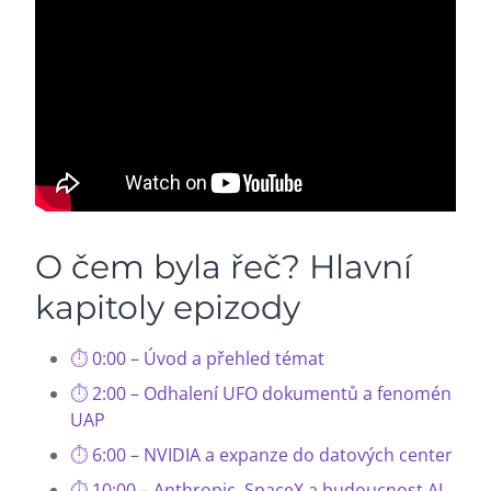
O čem byla řeč? Hlavní
kapitoly epizody
0:00 – Úvod a přehled témat
2:00 – Odhalení UFO dokumentů a fenomén
UAP
6:00 – NVIDIA a expanze do datových center
10:00 – Anthropic, SpaceX a budoucnost AI