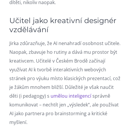
dítěti, nikoliv naopak.
Učitel jako kreativní designér
vzdělávání
Jirka zdůrazňuje, že AI nenahradí osobnost učitele.
Naopak, zbavuje ho rutiny a dává mu prostor být
kreativcem. Učitelé v Českém Brodě začínají
využívat AI k tvorbě interaktivních webových
stránek pro výuku místo klasických prezentací, což
je žákům mnohem bližší. Důležité je však naučit
děti (i pedagogy) s
umělou inteligencí
správně
komunikovat – nechtít jen „výsledek“, ale používat
AI jako partnera pro brainstorming a kritické
myšlení.