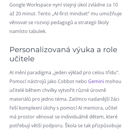
Google Workspace nyní stejný úkol zvládne za 10
až 20 minut. Tento „AI-first mindset“ mu umožňuje
věnovat se rozvoji pedagogů a strategii školy
namísto tabulek.
Personalizovaná výuka a role
učitele
AI mění paradigma „jeden výklad pro celou třídu“.
Pomocí nástrojů jako Cobbot nebo
Gemini
mohou
učitelé během chvilky vytvořit různé úrovně
materiálů pro jedno téma. Zatímco nadanější žáci
řeší komplexní úlohy s pomocí AI mentora, učitel
má prostor věnovat se individuálně dětem, které
potřebují větší podporu. Škola se tak přizpůsobuje