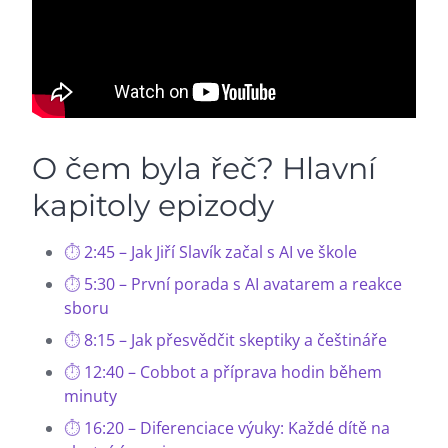
O čem byla řeč? Hlavní
kapitoly epizody
2:45 – Jak Jiří Slavík začal s AI ve škole
5:30 – První porada s AI avatarem a reakce
sboru
8:15 – Jak přesvědčit skeptiky a češtináře
12:40 – Cobbot a příprava hodin během
minuty
16:20 – Diferenciace výuky: Každé dítě na