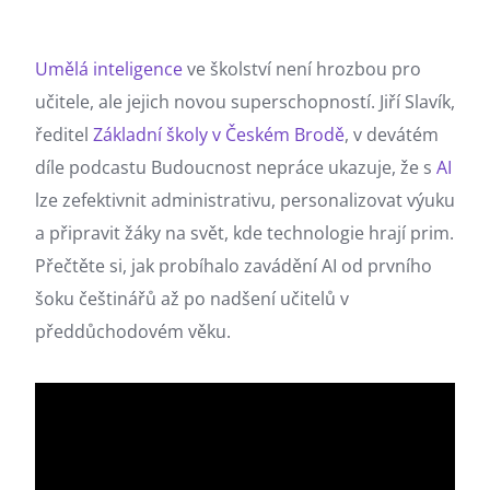
Umělá inteligence
ve školství není hrozbou pro
učitele, ale jejich novou superschopností. Jiří Slavík,
ředitel
Základní školy v Českém Brodě
, v devátém
díle podcastu Budoucnost nepráce ukazuje, že s
AI
lze zefektivnit administrativu, personalizovat výuku
a připravit žáky na svět, kde technologie hrají prim.
Přečtěte si, jak probíhalo zavádění AI od prvního
šoku češtinářů až po nadšení učitelů v
předdůchodovém věku.