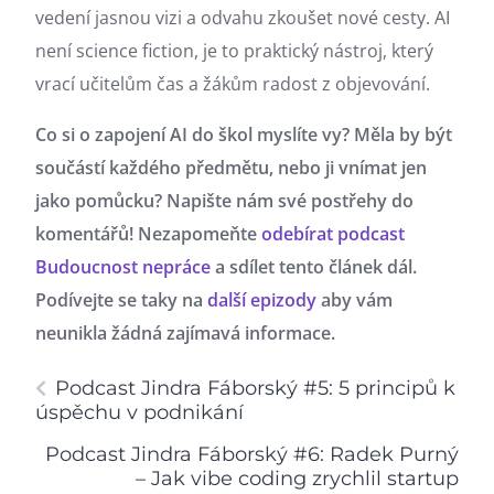
vedení jasnou vizi a odvahu zkoušet nové cesty. AI
není science fiction, je to praktický nástroj, který
vrací učitelům čas a žákům radost z objevování.
Co si o zapojení AI do škol myslíte vy? Měla by být
součástí každého předmětu, nebo ji vnímat jen
jako pomůcku? Napište nám své postřehy do
komentářů!
Nezapomeňte
odebírat podcast
Budoucnost nepráce
a sdílet tento článek dál.
Podívejte se taky na
další epizody
aby vám
neunikla žádná zajímavá informace.
Podcast Jindra Fáborský #5: 5 principů k
úspěchu v podnikání
Podcast Jindra Fáborský #6: Radek Purný
– Jak vibe coding zrychlil startup