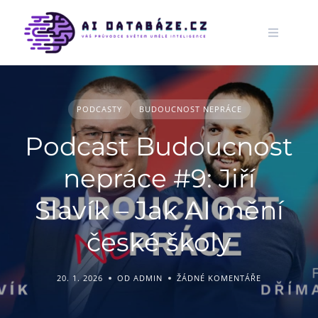
Skip
to
content
PODCASTY
BUDOUCNOST NEPRÁCE
Podcast Budoucnost
nepráce #9: Jiří
Slavík – Jak AI mění
české školy
20. 1. 2026
OD ADMIN
ŽÁDNÉ KOMENTÁŘE