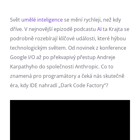
Svět
umělé inteligence
se mění rychleji, než kdy
dříve. V nejnovější epizodě podcastu
AI
ta Krajta se
podrobně rozebírají klíčové události, které hýbou
technologickým světem. Od novinek z konference
Google I/O až po překvapivý přestup Andreje
Karpathyho do společnosti Anthropic. Co to
znamená pro programátory a čeká nás skutečně
éra, kdy IDE nahradí „Dark Code Factory“?