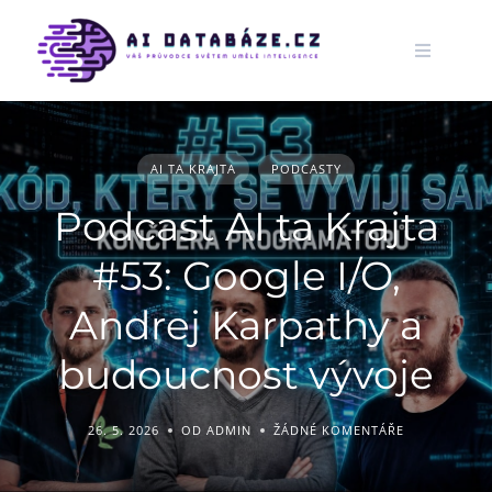
Skip
to
content
AI TA KRAJTA
PODCASTY
Podcast AI ta Krajta
#53: Google I/O,
Andrej Karpathy a
budoucnost vývoje
26. 5. 2026
OD ADMIN
ŽÁDNÉ KOMENTÁŘE