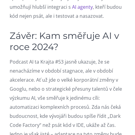
umožňují hlubší integraci s
AI agenty
, kteří budou
kód nejen psát, ale i testovat a nasazovat.
Závěr: Kam směřuje AI v
roce 2024?
Podcast AI ta Krajta #53 jasně ukazuje, že se
nenacházíme v období stagnace, ale v období
akcelerace. Ať už jde o velké korporátní změny v
Googlu, nebo o strategické přesuny talentů v čele
výzkumu AI, vše směřuje k jedinému cíli:
automatizaci komplexních procesů. Zda nás čeká
budoucnost, kde vývojáři budou spíše řídit „Dark
Code Factory“ než psát kód v IDE, ukáže až čas.
Jedno je však jisté – adaptace na tyto změny bude