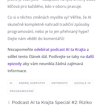
klíčová pro každého, kdo v oboru pracuje.
Co si o těchto změnách myslíte vy? Věříte, že AI
skutečně kompletně nahradí tradiční způsoby
programování, nebo je to jen přehnaný hype?
Dejte nám vědět do komentářů!
Nezapomeňte
odebírat podcast AI ta Krajta
a
sdílet tento článek dál. Podívejte se taky na
další
epizody
aby vám neunikla žádná zajímavá
informace.
AI
ANDREJ KARPATHY
ANTHROPIC
GOOGLE IO
PROGRAMOVÁNÍ
Podcast AI ta Krajta Speciál #2: Riziko