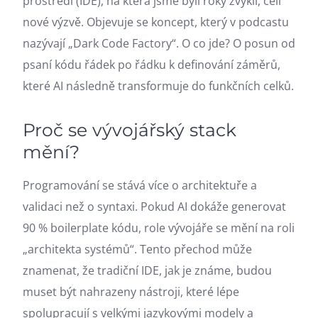
prostředí (IDE), na která jsme byli roky zvyklí, čelí
nové výzvě. Objevuje se koncept, který v podcastu
nazývají „Dark Code Factory“. O co jde? O posun od
psaní kódu řádek po řádku k definování záměrů,
které AI následně transformuje do funkčních celků.
Proč se vývojářský stack
mění?
Programování se stává více o architektuře a
validaci než o syntaxi. Pokud AI dokáže generovat
90 % boilerplate kódu, role vývojáře se mění na roli
„architekta systémů“. Tento přechod může
znamenat, že tradiční IDE, jak je známe, budou
muset být nahrazeny nástroji, které lépe
spolupracují s velkými jazykovými modely a