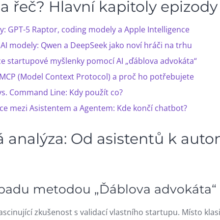
a řeč? Hlavní kapitoly epizody
y: GPT-5 Raptor, coding modely a Apple Intelligence
é AI modely: Qwen a DeepSeek jako noví hráči na trhu
ace startupové myšlenky pomocí AI „ďáblova advokáta“
e MCP (Model Context Protocol) a proč ho potřebujete
vs. Command Line: Kdy použít co?
ice mezi Asistentem a Agentem: Kde končí chatbot?
 analýza: Od asistentů k au
ápadu metodou „Ďáblova advokáta“
fascinující zkušenost s validací vlastního startupu. Místo kla