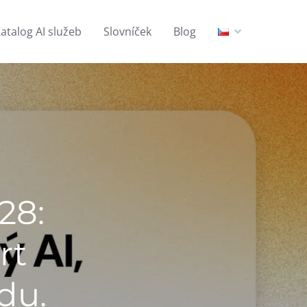
atalog AI služeb
Slovníček
Blog
28:
rt
du.