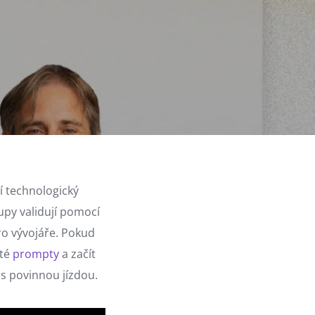
í technologický
tupy validují pomocí
ro vývojáře. Pokud
ité
prompty
a začít
s povinnou jízdou.