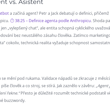
nt vs. Asistent
atbot
a začíná agent? Petr a Jack debatují o definici, přičemž
picu.
38:25 – Definice agenta podle Anthropicu
. Shoda pa
 jen „vylepšený chat“, ale entita schopná cyklického uvažová
ování bez neustálého zásahu člověka. Zatímco marketing
nta“ cokoliv, technická realita vyžaduje schopnost samostat
u se mění pod rukama. Validace nápadů se zkracuje z měsíc
píše člověk a co stroj, se stírá. Jak zaznělo v závěru:
„Agent 
ení řekne.“
Přesto je důležité rozumět technické podstatě vě
dné buzzwordy.