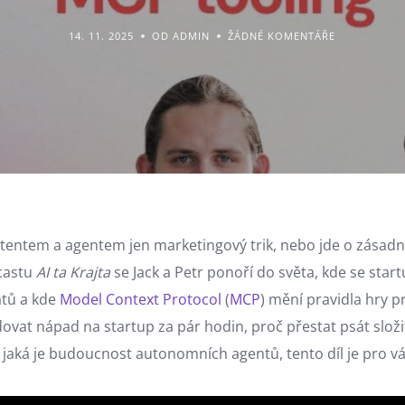
14. 11. 2025
OD ADMIN
ŽÁDNÉ KOMENTÁŘE
tentem a agentem jen marketingový trik, nebo jde o zásadn
dcastu
AI ta Krajta
se Jack a Petr ponoří do světa, kde se star
átů a kde
Model Context Protocol
(
MCP
) mění pravidla hry p
idovat nápad na startup za pár hodin, proč přestat psát slož
jaká je budoucnost autonomních agentů, tento díl je pro vá