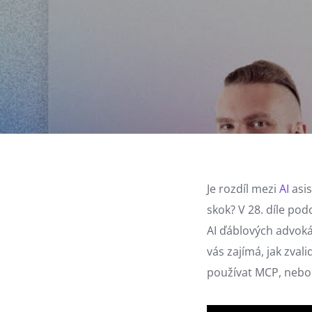
Je rozdíl mezi
AI
asis
skok? V 28. díle po
AI ďáblových advok
vás zajímá, jak zval
používat MCP, nebo 