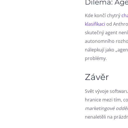
Dilema: Age
Kde končí chytrý
ch
klasifikaci
od Anthro
skutečný agent není
autonomního rozhod
nálepkují jako „age
problémy.
Závěr
Svět vývoje softwar
hranice mezi tím, co 
marketingové odděl
nenaletěli na práz