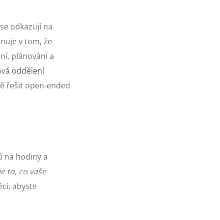
 se odkazují na
nuje v tom, že
ní, plánování a
ová oddělení
ně řešit open-ended
ů na hodiny a
je to, co vaše
ci, abyste