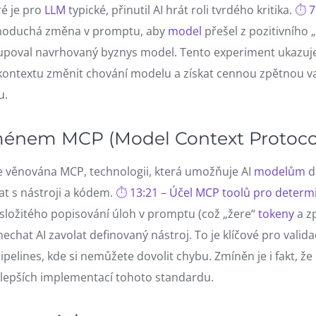
ré je pro
LLM
typické, přinutil AI hrát roli tvrdého kritika.
7
ednoduchá změna v promptu, aby
model
přešel z pozitivního
upoval navrhovaný byznys model. Tento experiment ukazuje,
ontextu změnit chování modelu a získat cennou zpětnou va
u.
ménem MCP (Model Context Protoco
je věnována MCP, technologii, která umožňuje AI
modelům
d
t s nástroji a kódem.
13:21 – Účel MCP toolů pro determi
o složitého popisování úloh v promptu (což „žere“
tokeny
a z
í nechat AI zavolat definovaný nástroj. To je klíčové pro valid
pelines, kde si nemůžete dovolit chybu. Zmíněn je i fakt, ž
jlepších implementací tohoto standardu.