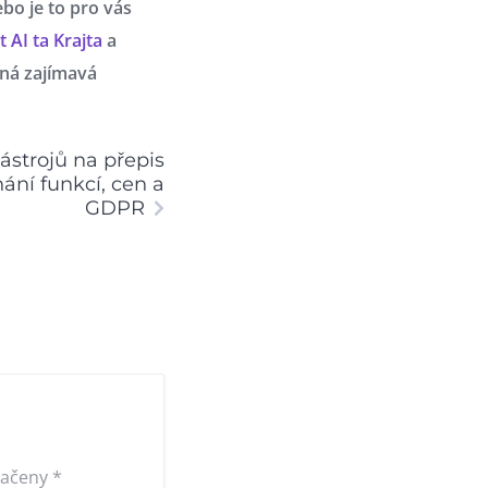
ebo je to pro vás
 AI ta Krajta
a
ná zajímavá
ástrojů na přepis
ání funkcí, cen a
GDPR
načeny
*