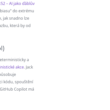
:52 – AI jako ďáblův
 „biasu“ do extrému
 jak snadno lze
zbu, která by od
l)
eterministicky a
nistické akce
. Jack
působuje
aci kódu, spouštění
e GitHub Copilot má