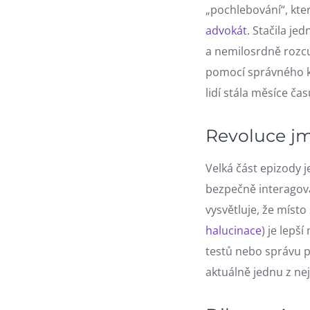
„pochlebování“, kte
advokát
. Stačila j
a nemilosrdně rozc
pomocí správného k
lidí stála měsíce čas
Revoluce j
Velká část epizody 
bezpečně interagova
vysvětluje, že míst
halucinace
) je lepš
testů nebo správu pi
aktuálně jednu z ne