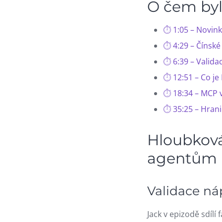
O čem byl
1:05 – Novink
4:29 – Čínsk
6:39 – Valid
12:51 – Co j
18:34 – MCP 
35:25 – Hran
Hloubková
agentům
Validace n
Jack v epizodě sdílí 