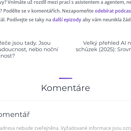
 vy? Vnímáte už rozdíl mezi prací s asistentem a agentem, n
? Podělte se v komentářích.
Nezapomeňte
odebírat podcast
dál. Podívejte se taky na
další epizody
aby vám neunikla žád
žeče jsou tady. Jsou
Velký přehled AI n
udoucnost, nebo noční
schůzek (2025): Srovn
čnost?
Komentáre
omentář
 adresa nebude zveřejněna.
Vyžadované informace jsou oz