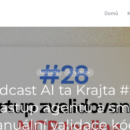
Domů
K
PODCASTY
AI TA KRAJTA
dcast AI ta Krajta #
ástup agentů a sm
nuální validace kó