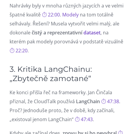
Nahrávky byly v mnoha různých jazycích a ve velmi
špatné kvalitě
22:00
.
Modely
na tom totálně
selhávaly. Řešení? Musela vytvořit velmi malý, ale
dokonale
čistý a reprezentativní
dataset
, na
kterém pak modely porovnává v podstatě vizuálně
22:20
.
3. Kritika LangChainu:
„Zbytečně zamotané“
Ke konci přišla řeč na frameworky. Jan Činčala
přiznal, že CloudTalk používá
LangChain
47:38
.
Proč? Jednoduše proto, že v době, kdy začínali,
„existoval jenom LangChain“
47:43
.
Kdyby ale začínal dnes,
znovu by si ho nevybral