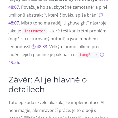
48:07
. Považuje ho za „zbytečně zamotané“ a plné
„milionů abstrakcí“, které člověku spíše brání
48:07
. Místo toho má raději „lightweight“ nástroje,
jako je
, které řeší konkrétní problém
instructor
(např. strukturovaný output) a jsou mnohem
jednodušší
48:33
. Velkým pomocníkem pro
ladění jejich pipeline je pak nástroj
LangFuse
49:36
.
Závěr: AI je hlavně o
detailech
Tato epizoda skvěle ukázala, že implementace AI
není magie, ale mravenčí práce. Je to o boji s