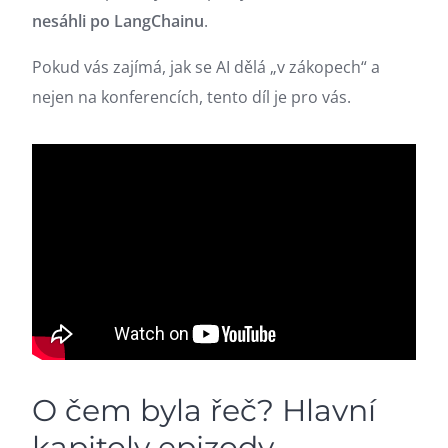
nesáhli po LangChainu
.
Pokud vás zajímá, jak se AI dělá „v zákopech“ a
nejen na konferencích, tento díl je pro vás.
O čem byla řeč? Hlavní
kapitoly epizody