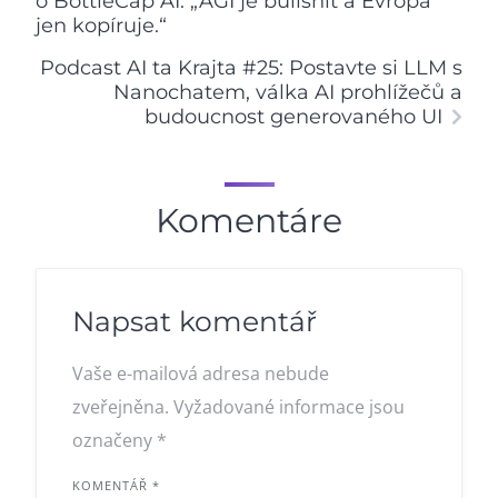
o BottleCap AI. „AGI je bullshit a Evropa
jen kopíruje.“
Podcast AI ta Krajta #25: Postavte si LLM s
Nanochatem, válka AI prohlížečů a
budoucnost generovaného UI
Komentáre
Napsat komentář
Vaše e-mailová adresa nebude
zveřejněna.
Vyžadované informace jsou
označeny
*
KOMENTÁŘ
*