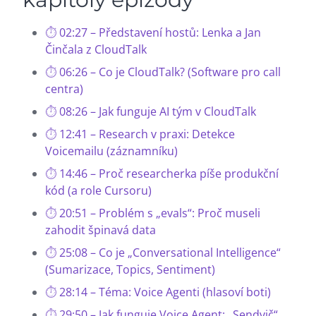
02:27 – Představení hostů: Lenka a Jan
Činčala z CloudTalk
06:26 – Co je CloudTalk? (Software pro call
centra)
08:26 – Jak funguje AI tým v CloudTalk
12:41 – Research v praxi: Detekce
Voicemailu (záznamníku)
14:46 – Proč researcherka píše produkční
kód (a role Cursoru)
20:51 – Problém s „evals“: Proč museli
zahodit špinavá data
25:08 – Co je „Conversational Intelligence“
(Sumarizace, Topics, Sentiment)
28:14 – Téma: Voice Agenti (hlasoví boti)
29:50 – Jak funguje Voice Agent: „Sendvič“