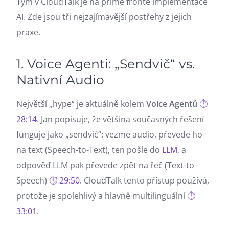
Tým v CloudTalk je na přímé frontě implementace
AI. Zde jsou tři nejzajímavější postřehy z jejich
praxe.
1. Voice Agenti: „Sendvič“ vs.
Nativní Audio
Největší „hype“ je aktuálně kolem
Voice Agentů
28:14
. Jan popisuje, že většina současných řešení
funguje jako „sendvič“: vezme audio, převede ho
na text (Speech-to-Text), ten pošle do
LLM
, a
odpověď LLM pak převede zpět na řeč (Text-to-
Speech)
29:50
. CloudTalk tento přístup používá,
protože je spolehlivý a hlavně multilinguální
33:01
.