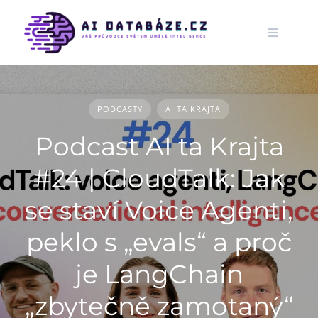
Skip
to
content
PODCASTY
AI TA KRAJTA
Podcast AI ta Krajta
#24 | CloudTalk: Jak
se staví Voice Agenti,
peklo s „evals“ a proč
je LangChain
„zbytečně zamotaný“