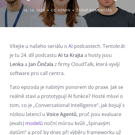
16. 10. 2025
OD ADMIN
ŽÁDNÉ KOMENTÁŘE
Vítejte u našeho seriálu o
AI
podcastech. Tentokrát
je tu 24. díl podcastu
AI ta Krajta
a hosty jsou
Lenka
a
Jan Činčala
z firmy CloudTalk, která vyvíjí
software pro call centra.
Tato epizoda je nabitým ponorem do praxe. Jak se
reálně staví a prototypují AI funkce? Hosté mluví o
tom, co je „Conversational Intelligence“, jak bojují s
nízkou latencí u
Voice Agentů
, proč jsou evaluace
(evals)
modelů
noční můrou kvůli „špinavým
datům“ a proč by dnes při výběru frameworku už