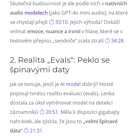
Skutečná budoucnost je ale podle nich v
nativních
audio
modelech
(jako GPT-4o mini audio), na které
se chystají přejít
33:10
. Jejich výhoda? Dokáží
vnímat
emoce, nuance a ironii
v hlase, které se v
textovém přepisu „sendviče“ zcela ztratí
34:28
.
2. Realita „Evals“: Peklo se
špinavými daty
Jak se testuje, jestli je AI
model
dobrý? Hosté
popisují tvrdou realitu evaluací (evals). Lenka
dostala za úkol vytrénovat model na detekci
záznamníků
20:51
. Měla k dispozici gigabajty
nahrávek, ale zjistila, že jsou to
„velmi špinavé
dáta“
21:31
.