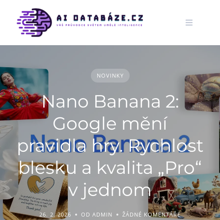
Skip
to
content
NOVINKY
Nano Banana 2:
Google mění
pravidla hry. Rychlost
blesku a kvalita „Pro“
v jednom
26. 2. 2026
OD ADMIN
ŽÁDNÉ KOMENTÁŘE