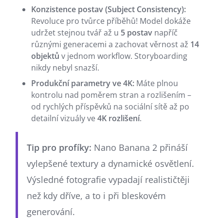
Konzistence postav (Subject Consistency):
Revoluce pro tvůrce příběhů! Model dokáže
udržet stejnou tvář až u
5 postav
napříč
různými generacemi a zachovat věrnost až
14
objektů
v jednom workflow. Storyboarding
nikdy nebyl snazší.
Produkční parametry ve 4K:
Máte plnou
kontrolu nad poměrem stran a rozlišením –
od rychlých příspěvků na sociální sítě až po
detailní vizuály ve
4K rozlišení
.
Tip pro profíky:
Nano Banana 2 přináší
vylepšené textury a dynamické osvětlení.
Výsledné fotografie vypadají realističtěji
než kdy dříve, a to i při bleskovém
generování.