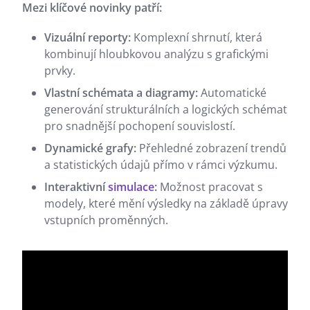
Mezi klíčové novinky patří:
Vizuální reporty:
Komplexní shrnutí, která
kombinují hloubkovou analýzu s grafickými
prvky.
Vlastní schémata a diagramy:
Automatické
generování strukturálních a logických schémat
pro snadnější pochopení souvislostí.
Dynamické grafy:
Přehledné zobrazení trendů
a statistických údajů přímo v rámci výzkumu.
Interaktivní
simulace
:
Možnost pracovat s
modely, které mění výsledky na základě úpravy
vstupních proměnných.