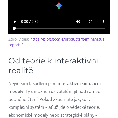
Zdroj videa:
https://blog.google/products/gemini/visual-
reports/
Od teorie k interaktivní
realitě
Největším lákadlem jsou
interaktivní simulační
modely
. Ty umožňují uživatelům jít nad rámec
pouhého čtení. Pokud zkoumáte jakýkoliv
komplexní systém – ať už jde o vědecké teorie,
ekonomické modely nebo strategické plány –