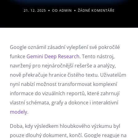
21. 12. 2025
OD ADMIN
ŽÁDNÉ KOMENTÁŘE
Google oznámil zásadní vylepšení své pokročilé
funkce
Gemini
Deep Research
. Tento nástroj,
navržený pro nejnáročnější rešerše a analýzy,
nově překračuje hranice čistého textu. Uživatelům
nyní nabízí možnost transformovat komplexní
informace do vizuálních reportů, které zahrnují
vlastní schémata, grafy a dokonce i interaktivní
modely
.
Doba, kdy výsledkem hloubkového výzkumu byl
pouze dlouhý dokument, končí. Google reaguje na