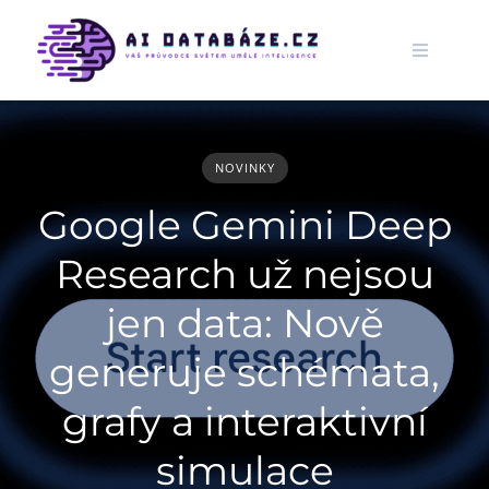
Skip
to
content
NOVINKY
Google Gemini Deep
Research už nejsou
jen data: Nově
generuje schémata,
grafy a interaktivní
simulace