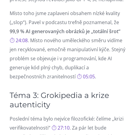
Místo toho jsme zaplaveni obsahem nízké kvality
(„slop“). Pavel v podcastu trefně poznamenal, že
99,9 % AI generovaných obrázků je „totální šrot“
24:08
. Místo nového uměleckého směru vidíme
jen recyklované, emočně manipulativní kýče. Stejný
problém se objevuje i v programování, kde AI
generuje kód plný chyb, duplikací a
bezpečnostních zranitelností
05:05
.
Téma 3: Grokipedia a krize
autenticity
Poslední téma bylo nejvíce filozofické: čelíme „krizi
verifikovatelnosti“
27:10
. Za pár let bude