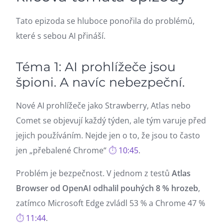
Tato epizoda se hluboce ponořila do problémů,
které s sebou AI přináší.
Téma 1: AI prohlížeče jsou
špioni. A navíc nebezpeční.
Nové AI prohlížeče jako Strawberry, Atlas nebo
Comet se objevují každý týden, ale tým varuje před
jejich používáním. Nejde jen o to, že jsou to často
jen „přebalené Chrome“
10:45
.
Problém je bezpečnost. V jednom z testů
Atlas
Browser od OpenAI odhalil pouhých 8 % hrozeb
,
zatímco Microsoft Edge zvládl 53 % a Chrome 47 %
11:44
.