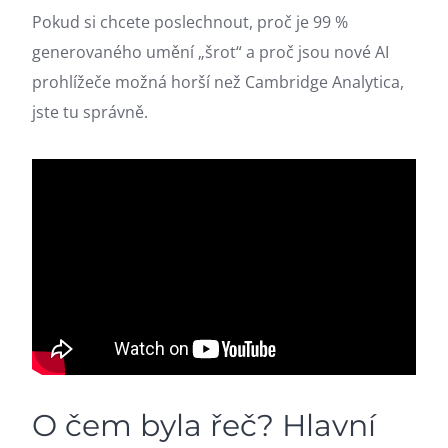
Pokud si chcete poslechnout, proč je 99 %
generovaného umění „šrot“ a proč jsou nové AI
prohlížeče možná horší než Cambridge Analytica,
jste tu správně.
O čem byla řeč? Hlavní