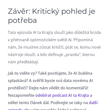
Závěr: Kritický pohled je
potřeba
Tato epizoda AI ta Krajta slouží jako důležitá brzda
v přehnaně optimistickém světě AI. Připomíná
nám, že musíme zůstat kritičtí, ptát se, komu nové
nástroje slouží, a kdo definuje „pravdu“, kterou
nám předkládají.
Jak to vidíte vy? Také pociťujete, že AI bublina
splaskává? A svěřili byste svá data novému AI
prohlížeči? Dejte nám vědět do komentářů!
Nezapomeňte
odebírat podcast AI ta Krajta
a
sdílet tento článek dál. Podívejte se taky na
další