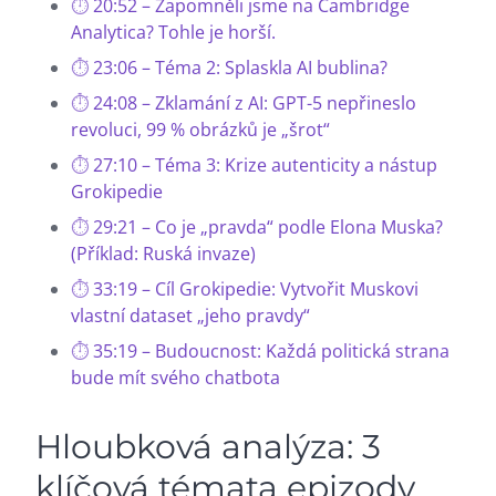
20:52 – Zapomněli jsme na Cambridge
Analytica? Tohle je horší.
23:06 – Téma 2: Splaskla AI bublina?
24:08 – Zklamání z AI: GPT-5 nepřineslo
revoluci, 99 % obrázků je „šrot“
27:10 – Téma 3: Krize autenticity a nástup
Grokipedie
29:21 – Co je „pravda“ podle Elona Muska?
(Příklad: Ruská invaze)
33:19 – Cíl Grokipedie: Vytvořit Muskovi
vlastní dataset „jeho pravdy“
35:19 – Budoucnost: Každá politická strana
bude mít svého chatbota
Hloubková analýza: 3
klíčová témata epizody