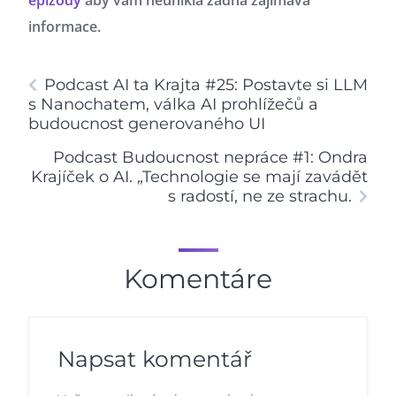
epizody
aby vám neunikla žádná zajímavá
informace.
Podcast AI ta Krajta #25: Postavte si LLM
s Nanochatem, válka AI prohlížečů a
budoucnost generovaného UI
Podcast Budoucnost nepráce #1: Ondra
Krajíček o AI. „Technologie se mají zavádět
s radostí, ne ze strachu.
Komentáre
Napsat komentář