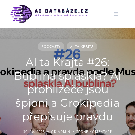
Skip
to
content
PODCASTY
AI TA KRAJTA
AI ta Krajta #26:
Bublina splaskla? AI
prohlížeče jsou
špioni a Grokipedia
přepisuje pravdu
30. 10. 2025
OD ADMIN
ŽÁDNÉ KOMENTÁŘE