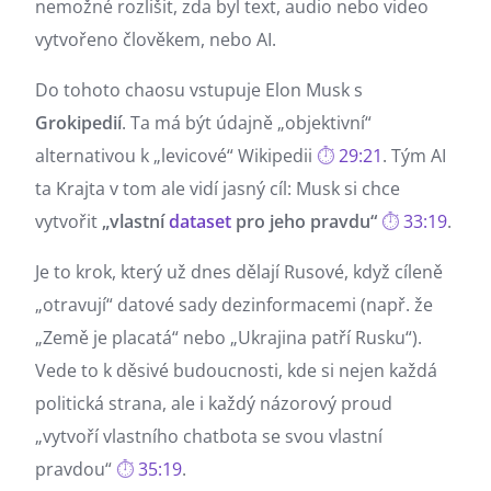
nemožné rozlišit, zda byl text, audio nebo video
vytvořeno člověkem, nebo AI.
Do tohoto chaosu vstupuje Elon Musk s
Grokipedií
. Ta má být údajně „objektivní“
alternativou k „levicové“ Wikipedii
29:21
. Tým AI
ta Krajta v tom ale vidí jasný cíl: Musk si chce
vytvořit
„vlastní
dataset
pro jeho pravdu“
33:19
.
Je to krok, který už dnes dělají Rusové, když cíleně
„otravují“ datové sady dezinformacemi (např. že
„Země je placatá“ nebo „Ukrajina patří Rusku“).
Vede to k děsivé budoucnosti, kde si nejen každá
politická strana, ale i každý názorový proud
„vytvoří vlastního chatbota se svou vlastní
pravdou“
35:19
.