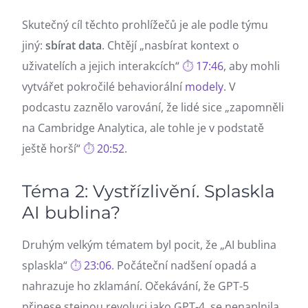
Skutečný cíl těchto prohlížečů je ale podle týmu
jiný:
sbírat data
. Chtějí „nasbírat kontext o
uživatelích a jejich interakcích“
17:46
, aby mohli
vytvářet pokročilé behaviorální
modely
. V
podcastu zaznělo varování, že lidé sice „zapomněli
na Cambridge Analytica, ale tohle je v podstatě
ještě horší“
20:52
.
Téma 2: Vystřízlivění. Splaskla
AI bublina?
Druhým velkým tématem byl pocit, že „AI bublina
splaskla“
23:06
. Počáteční nadšení opadá a
nahrazuje ho zklamání. Očekávání, že GPT-5
přinese stejnou revoluci jako GPT-4, se nenaplnila.