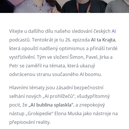
Vítejte u dalšího dílu našeho sledování českých
AI
podcastů. Tentokrát je tu 26. epizoda
AI ta Krajta
,
která opouští nadšený optimismus a přináší tvrdé
vystřízlivění. Tým ve složení Šimon, Pavel, Jirka a
Petr se zaměřil na témata, která ukazují
odvrácenou stranu současného AI boomu.
Hlavními tématy jsou zásadní bezpečnostní
selhání nových „AI prohlížečů“, všudypřítomný
pocit, že
„AI bublina splaskla“
, a znepokojivý
nástup „Grokipedie“ Elona Muska jako nástroje na
přepisování reality.